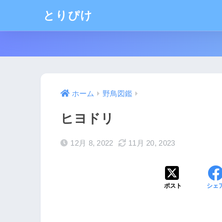
とりぴけ
ホーム
野鳥図鑑
ヒヨドリ
12月 8, 2022
11月 20, 2023
ポスト
シェ