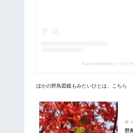
A post shared by とりぴけ
ほかの野鳥図鑑もみたいひとは、こちら
1
野