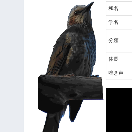
和名
学名
分類
体長
鳴き声