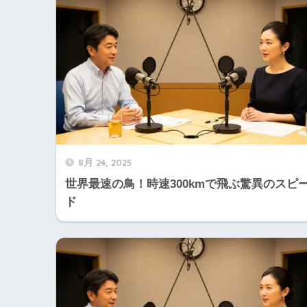
8月 24, 2025
世界最速の鳥！時速300kmで飛ぶ驚異のスピ
ド