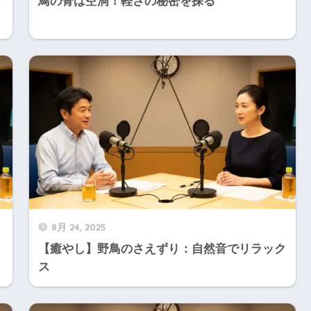
ク
鳥の骨は空洞！軽さの秘密を探る
8月 24, 2025
【癒やし】野鳥のさえずり：自然音でリラック
ス