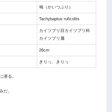
鳰（かいつぶり）
Tachybaptus ruficollis
カイツブリ目カイツブリ科
カイツブリ属
26cm
きりっ、きりっ
に潜る。
みだ。