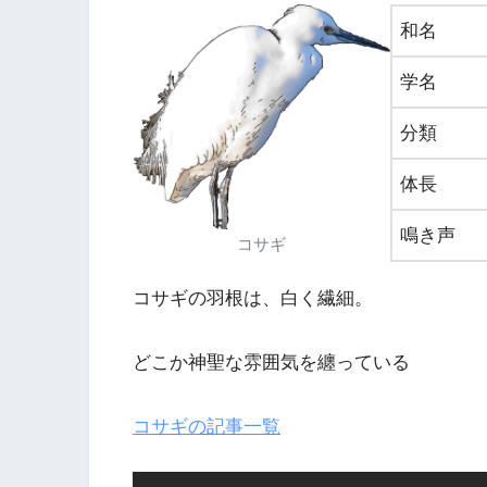
和名
学名
分類
体長
鳴き声
コサギ
コサギの羽根は、白く繊細。
どこか神聖な雰囲気を纏っている
コサギの記事一覧