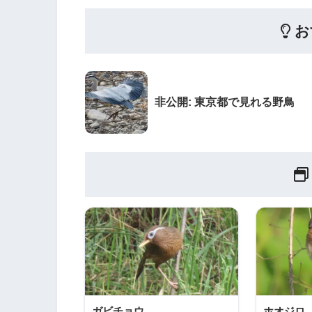
お
非公開: 東京都で見れる野鳥
ガビチョウ
ホオジロ