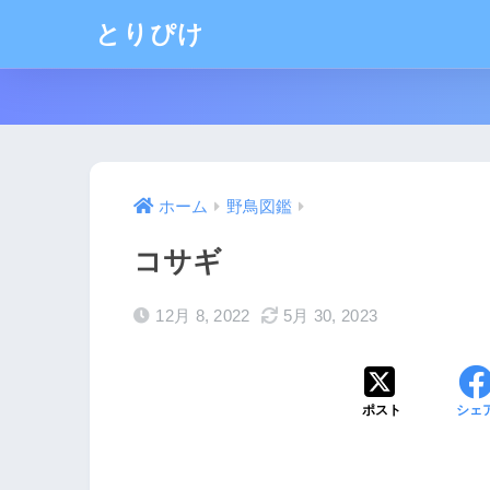
とりぴけ
ホーム
野鳥図鑑
コサギ
12月 8, 2022
5月 30, 2023
ポスト
シェ