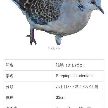
キジバト
和名
雉鳩（きじばと）
学名
Streptopelia orientalis
分類
ハト目ハト科キジバト属
体長
33cm