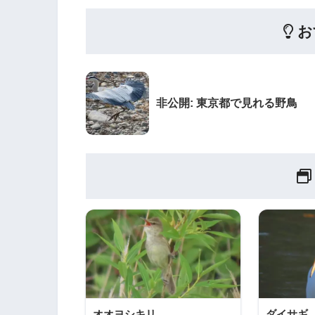
お
非公開: 東京都で見れる野鳥
オオヨシキリ
ダイサギ