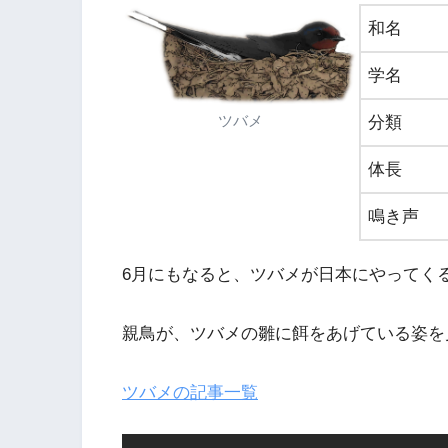
和名
学名
ツバメ
分類
体長
鳴き声
6月にもなると、ツバメが日本にやってく
親鳥が、ツバメの雛に餌をあげている姿を
ツバメ
の記事一覧