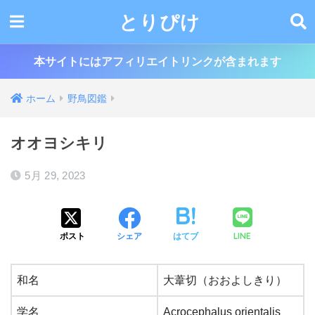
とりぴけ
本サイトにはアフィリエイトリンクが含まれます
ホーム
野鳥図鑑
オオヨシキリ
5月 29, 2023
LINE
ポスト
シェア
はてブ
和名
大葦切（おおよしきり）
学名
Acrocephalus orientalis