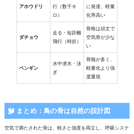
アホウドリ
行（数千キ
に発達、軽量
ロ）
化率高い
骨格は頑丈で
走る・短距離
ダチョウ
空気骨が少な
飛行（時折）
い
骨髄が多く、
水中潜水・泳
ペンギン
軽量化より強
ぎ
度重視
まとめ：鳥の骨は自然の設計図
空気で満たされた骨は、軽さと強度を両立し、呼吸システ