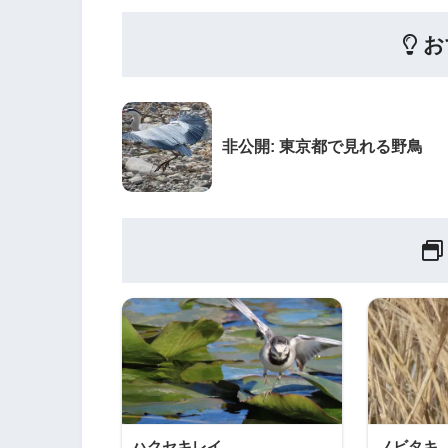
お
非公開: 東京都で見れる野鳥
ハクセキレイ
ノビタキ