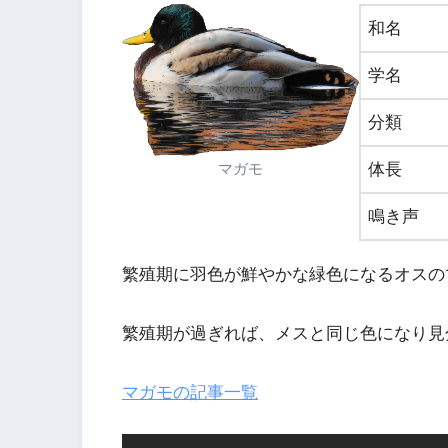
和名
学名
分類
マガモ
体長
鳴き声
繁殖期に羽色が鮮やかな緑色になるオスの
繁殖期が過ぎれば、メスと同じ色になり見
マガモの記事一覧