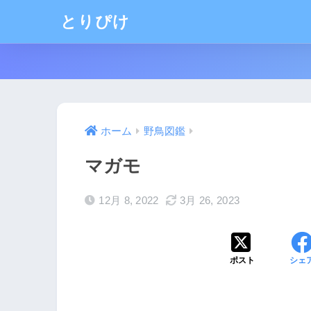
とりぴけ
ホーム
野鳥図鑑
マガモ
12月 8, 2022
3月 26, 2023
ポスト
シェ