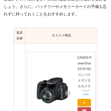
しょう。さらに、バッテリーやメモリーカードの予備も忘
れずに持っておくことをおすすめします。
道具
オススメ商品
名称
CANON P
owerShot
SX70 HS
コンパク
トデジタ
ルカメラ
created by
Rinker
A
ma
楽