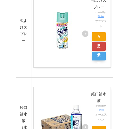
虫よけス
シ
プレー
created by
ョ
Rinker
虫よ
サラテク
ッ
ト
けス
ピ
プレ
A
ー
ン
m
楽
グ
a
天
Y
z
市
a
o
場
h
n
o
o
経口補水
シ
液
created by
経口
ョ
Rinker
補水
オーエス
ッ
ワン
液
ピ
（水