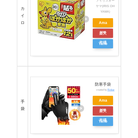
アイリスオー
ヤマ(IRIS OH
カ
YAMA)
イ
ロ
Ama
zon
楽天
市場
Yaho
oシ
ョッ
ピン
グ
防寒手袋
created by
Rinker
Ama
手
袋
zon
楽天
市場
Yaho
oシ