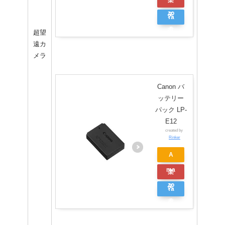
zo
天
Ya
n
市
超望
ho
遠カ
場
o
メラ
シ
ョ
Canon バ
ッ
ッテリー
ピ
パック LP-
E12
ン
created by
グ
Rinker
A
ma
楽
zo
天
Ya
n
市
ho
場
o