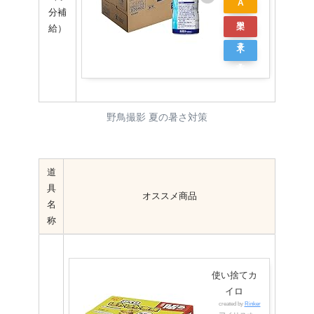
A
分補
ン
m
楽
給）
グ
a
天
Y
z
市
a
o
場
h
n
o
野鳥撮影 夏の暑さ対策
o
シ
道
ョ
具
オススメ商品
ッ
名
ピ
称
ン
グ
使い捨てカ
イロ
created by
Rinker