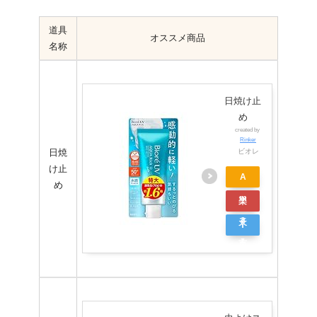
道具
オススメ商品
名称
日焼け止
め
created by
Rinker
日焼
ビオレ
け止
A
め
m
楽
a
天
Y
z
市
a
o
場
h
n
o
o