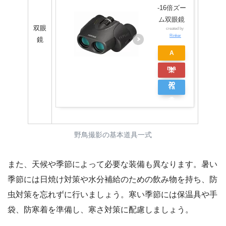
-16倍ズー
ン
ム双眼鏡
双眼
グ
created by
Rinker
鏡
A
ma
楽
zo
天
Ya
n
市
ho
場
o
シ
野鳥撮影の基本道具一式
ョ
また、天候や季節によって必要な装備も異なります。暑い
ッ
季節には日焼け対策や水分補給のための飲み物を持ち、防
ピ
虫対策を忘れずに行いましょう。寒い季節には保温具や手
ン
袋、防寒着を準備し、寒さ対策に配慮しましょう。
グ