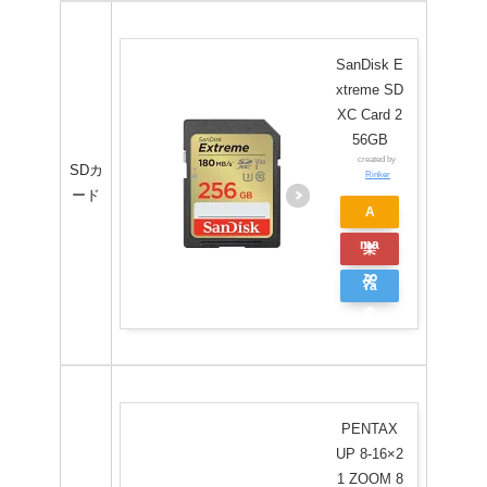
シ
ョ
SanDisk E
ッ
xtreme SD
XC Card 2
ピ
56GB
ン
created by
SDカ
Rinker
グ
ード
A
ma
楽
zo
天
Ya
n
市
ho
場
o
シ
ョ
PENTAX
ッ
UP 8-16×2
1 ZOOM 8
ピ